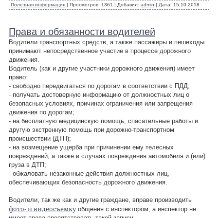
Полезная информация
|
Просмотров:
1361
|
Добавил:
admin
|
Дата:
15.10.2018
Права и обязанности водителей
Водители транспортных средств, а также пассажиры и пешеходы
принимают непосредственное участие в процессе дорожного
движения.
Водитель (как и другие участники дорожного движения) имеет
право:
- свободно передвигаться по дорогам в соответствии с ПДД;
- получать достоверную информацию от должностных лиц о
безопасных условиях, причинах ограничения или запрещения
движения по дорогам;
- на бесплатную медицинскую помощь, спасательные работы и
другую экстренную помощь при дорожно-транспортном
происшествии (ДТП);
- на возмещение ущерба при причинении ему телесных
повреждений, а также в случаях повреждения автомобиля и (или)
груза в ДТП;
- обжаловать незаконные действия должностных лиц,
обеспечивающих безопасность дорожного движения.
Водители, так же как и другие граждане, вправе производить
фото- и видеосъемку
общения с инспектором, а инспектор не
имеет права препятствовать такой записи.