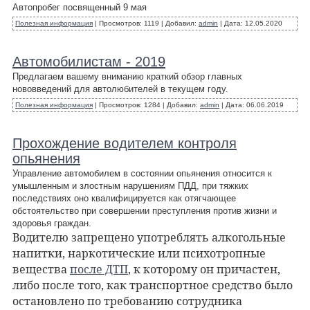
Автопробег посвященный 9 мая
Полезная информация
|
Просмотров:
1119
|
Добавил:
admin
|
Дата:
12.05.2020
Автомобилистам - 2019
Предлагаем вашему вниманию краткий обзор главных
нововведений для автолюбителей в текущем году.
Полезная информация
|
Просмотров:
1284
|
Добавил:
admin
|
Дата:
06.06.2019
Прохождение водителем контроля
опьянения
Управление автомобилем в состоянии опьянения относится к
умышленным и злостным нарушениям ПДД, при тяжких
последствиях оно квалифицируется как отягчающее
обстоятельство при совершении преступления против жизни и
здоровья граждан.
Водителю запрещено употреблять алкогольные
напитки, наркотические или психотропные
вещества
после ДТП
, к которому он причастен,
либо после того, как транспортное средство было
остановлено по требованию сотрудника