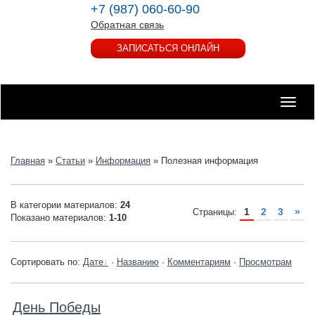
+7 (987) 060-60-90
Обратная связь
ЗАПИСАТЬСЯ ОНЛАЙН
Toggle
naviga
Главная
»
Статьи
»
Информация
» Полезная информация
В категории материалов
:
24
1
2
3
»
Страницы
:
Показано материалов
:
1-10
Сортировать по
:
Дате
·
Названию
·
Комментариям
·
Просмотрам
День Победы