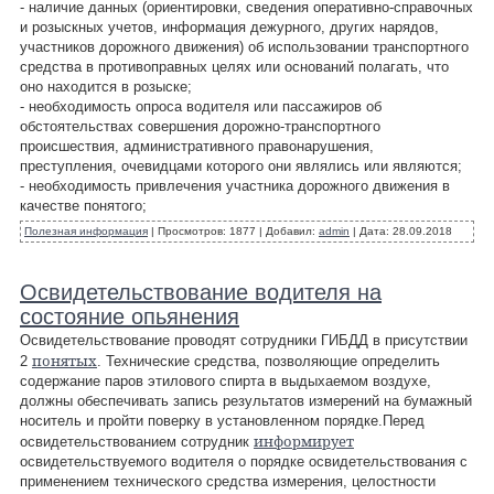
- наличие данных (ориентировки, сведения оперативно-справочных
и розыскных учетов, информация дежурного, других нарядов,
участников дорожного движения) об использовании транспортного
средства в противоправных целях или оснований полагать, что
оно находится в розыске;
- необходимость опроса водителя или пассажиров об
обстоятельствах совершения дорожно-транспортного
происшествия, административного правонарушения,
преступления, очевидцами которого они являлись или являются;
- необходимость привлечения участника дорожного движения в
качестве понятого;
Полезная информация
|
Просмотров:
1877
|
Добавил:
admin
|
Дата:
28.09.2018
Освидетельствование водителя на
состояние опьянения
Освидетельствование проводят сотрудники ГИБДД в присутствии
понятых
2
. Технические средства, позволяющие определить
содержание паров этилового спирта в выдыхаемом воздухе,
должны обеспечивать запись результатов измерений на бумажный
носитель и пройти поверку в установленном порядке.Перед
информирует
освидетельствованием сотрудник
освидетельствуемого водителя о порядке освидетельствования с
применением технического средства измерения, целостности