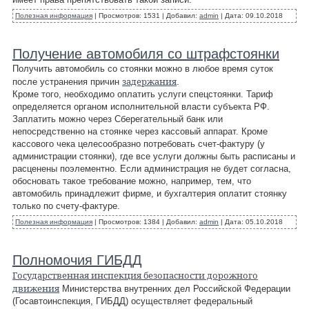
Полезная информация
|
Просмотров:
1531
|
Добавил:
admin
|
Дата:
09.10.2018
Получение автомобиля со штрафстоянки
Получить автомобиль со стоянки можно в любое время суток
задержания
после устранения причин
.
Кроме того, необходимо оплатить услуги спецстоянки. Тариф
определяется органом исполнительной власти субъекта РФ.
Заплатить можно через Сберегательный банк или
непосредственно на стоянке через кассовый аппарат. Кроме
кассового чека целесообразно потребовать счет-фактуру (у
администрации стоянки), где все услуги должны быть расписаны и
расценены поэлементно. Если администрация не будет согласна,
обосновать такое требование можно, например, тем, что
автомобиль принадлежит фирме, и бухгалтерия оплатит стоянку
только по счету-фактуре.
Полезная информация
|
Просмотров:
1384
|
Добавил:
admin
|
Дата:
05.10.2018
Полномочия ГИБДД
Государственная инспекция безопасности дорожного
движения
Министерства внутренних дел Российской Федерации
(Госавтоинспекция, ГИБДД) осуществляет федеральный