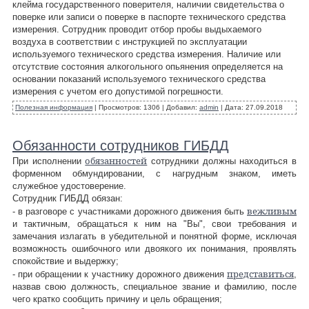
клейма государственного поверителя, наличии свидетельства о
поверке или записи о поверке в паспорте технического средства
измерения. Сотрудник проводит отбор пробы выдыхаемого
воздуха в соответствии с инструкцией по эксплуатации
используемого технического средства измерения. Наличие или
отсутствие состояния алкогольного опьянения определяется на
основании показаний используемого технического средства
измерения с учетом его допустимой погрешности.
Полезная информация
|
Просмотров:
1306
|
Добавил:
admin
|
Дата:
27.09.2018
Обязанности сотрудников ГИБДД
обязанностей
При исполнении
сотрудники должны находиться в
форменном обмундировании, с нагрудным знаком, иметь
служебное удостоверение.
Сотрудник ГИБДД обязан:
вежливым
- в разговоре с участниками дорожного движения быть
и тактичным, обращаться к ним на "Вы", свои требования и
замечания излагать в убедительной и понятной форме, исключая
возможность ошибочного или двоякого их понимания, проявлять
спокойствие и выдержку;
представиться
- при обращении к участнику дорожного движения
,
назвав свою должность, специальное звание и фамилию, после
чего кратко сообщить причину и цель обращения;