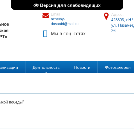
Версия для слабовидящих
Email
Адрес:
nchelny-
423806, г.Н
ьное
dosaafrt@mail.ru
ул. Низамет
ская
26
Мы в соц. сетях
РТ».
ганизации
Деятельность
Новости
Фотогалерея
икой победы"