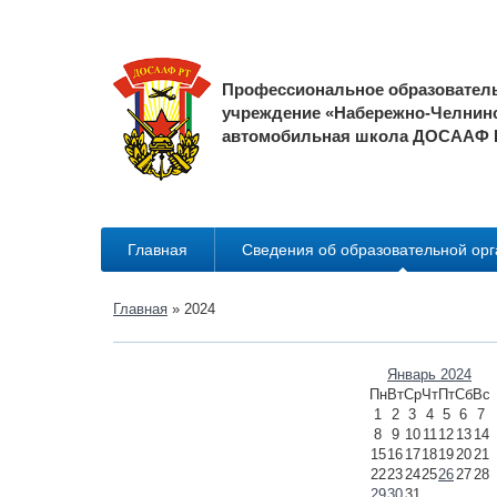
Профессиональное образовател
учреждение «Набережно-Челнин
автомобильная школа ДОСААФ 
Главная
Сведения об образовательной ор
Главная
»
2024
Январь 2024
Пн
Вт
Ср
Чт
Пт
Сб
Вс
1
2
3
4
5
6
7
8
9
10
11
12
13
14
15
16
17
18
19
20
21
22
23
24
25
26
27
28
29
30
31