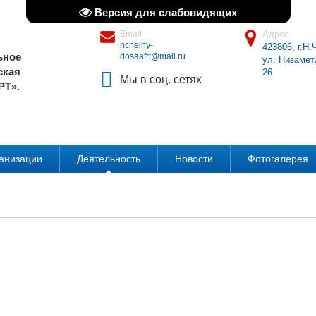
Версия для слабовидящих
Email
Адрес:
nchelny-
423806, г.Н
ьное
dosaafrt@mail.ru
ул. Низамет
ская
26
Мы в соц. сетях
РТ».
ганизации
Деятельность
Новости
Фотогалерея