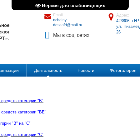
Версия для слабовидящих
Email
Адрес:
nchelny-
423806, г.Н
ьное
dosaafrt@mail.ru
ул. Низамет
ская
26
Мы в соц. сетях
РТ».
ганизации
Деятельность
Новости
Фотогалерея
 средств категории "В"
средств категории "ВЕ"
гории "В" на "С"
средств категории "С"