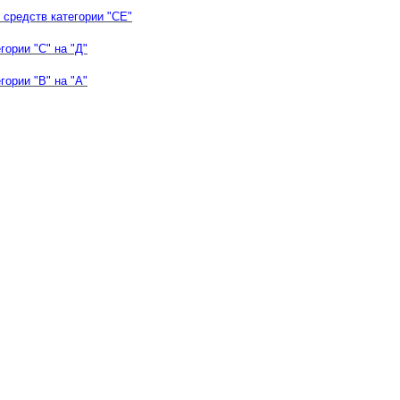
средств категории "СЕ"
гории "С" на "Д"
гории "В" на "А"